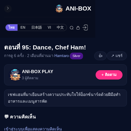
ANI-BOX
ปิด
ONE PIECE
ไทย
EN
日本語
VI
中文
ข้ามไปยังเนื้อหา
Cardgame
Cardlist
ตอนที่ 95: Dance, Chef Ham!
🔒
Collection
การดู 6 ครั้ง · 2 เดือนที่ผ่านมา
·
Hamtaro
·
👍
↗ แชร์
Silver
Deck Builder
My-Collection
กรุณาเข้าสู่ระบบเพื่อรับชม
ANI-BOX PLAY
+ ติดตาม
Deck Library
3
ผู้ติดตาม
เข้าสู่ระบบ
Deck Share
เชฟแฮมที่มาเยือนสร้างความประทับใจให้อ็อกซ์นาร์ดด้วยฝีมือทำ
PREMIUM SERVICE
อาหารและเมนูสารพัด
ทีวีออนไลน์
แนะนำรายการทีวี
💬 ความคิดเห็น
อนิเมะ
เข้าสู่ระบบเพื่อแสดงความคิดเห็น
ตารางออกอากาศอนิ