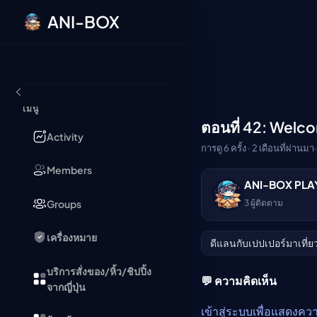
ANI-BOX
ข้ามไปยังเนื้อหา
เมนู
ตอนที่ 42: Welc
🔒
Activity
การดู 6 ครั้ง · 2 เดือนที่ผ่านมา
·
Members
ANI-BOX PLA
กรุณาเข้าสู่ระบบเพื่อร
Groups
3
ผู้ติดตาม
เข้าสู่ระบบ
เครื่องหมาย
ดีแลนกับเปปเปอร์มาเที
บริการสั่งของ/หิ้ว/ชิปปิ้ง
💬 ความคิดเห็น
จากญี่ปุ่น
เข้าสู่ระบบเพื่อแสดงคว