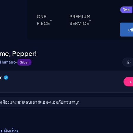
ปิด
ไทย
ONE
PREMIUM
PIECE
SERVICE
ONE PIECE
เข
Cardgame
Cardlist
ome, Pepper!
Collection
Hamtaro
·
👍
Silver
Deck Builder
Y
My-Collection
ับชม
+
Deck Library
Deck Share
่ยวเมืองและชมคลับเฮาส์แฮม-แฮมกับสวนสนุก
PREMIUM SERVICE
ทีวีออนไลน์
แนะนำรายการทีวี
ามคิดเห็น