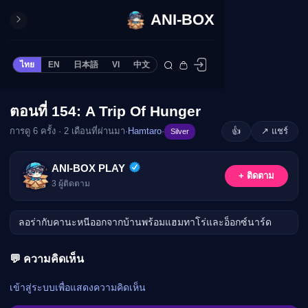
ANI-BOX
ปิด
ONE PIECE
ไทย
EN
日本語
VI
中文
ข้ามไปยังเนื้อหา
Cardgame
Cardlist
ตอนที่ 154: A Trip Of Hunger
🔒
Collection
การดู 6 ครั้ง · 2 เดือนที่ผ่านมา
·
Hamtaro
·
👍
↗ แชร์
Silver
Deck Builder
My-Collection
กรุณาเข้าสู่ระบบเพื่อรับชม
ANI-BOX PLAY
+ ติดตาม
Deck Library
3
ผู้ติดตาม
เข้าสู่ระบบ
Deck Share
ลอร่ากับคานะหนีออกจากบ้านพร้อมแฮมทาโร่และอ็อกซ์นาร์ด
PREMIUM SERVICE
ทีวีออนไลน์
💬 ความคิดเห็น
แนะนำรายการทีวี
อนิเมะ
เข้าสู่ระบบเพื่อแสดงความคิดเห็น
ตารางออกอากาศอนิ